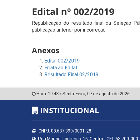
Edital nº 002/2019
Republicação do resultado final da Seleção Pú
publicação anterior por incorreção.
Anexos
Edital 002/2019
Errata ao Edital
Resultado Final 02/2019
Hora:
19:48
/
Sexta-Feira
,
07 de agosto de 2026
INSTITUCIONAL
CNPJ: 08.637.399/0001-28
Rua Manoel Lourenço, 16, Centro - CEP 53.700-000