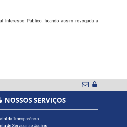
al Interesse Público, ficando assim revogada a
NOSSOS SERVIÇOS
rtal da Transparência
rta de Serviços ao Usuário