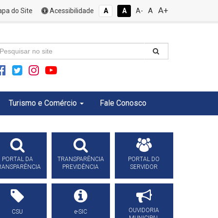
A+
A
pa do Site
Acessibilidade
A
A
A-
Turismo e Comércio
Fale Conosco
PORTAL DA
TRANSPARÊNCIA
PORTAL DO
RANSPARÊNCIA
PREVIDÊNCIA
SERVIDOR
OUVIDORIA
CSU
e-SIC