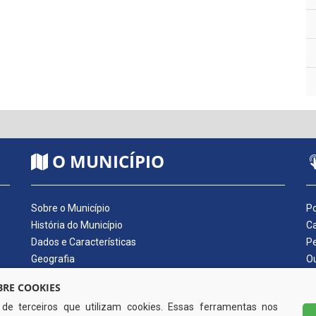
O MUNICÍPIO
Sobre o Município
Po
História do Município
Ca
Dados e Características
Pe
Geografia
Ou
Dados Econômicos
Qu
RE COOKIES
Símbolos do Município
Di
s de terceiros que utilizam cookies. Essas ferramentas nos
Hino do Município
No