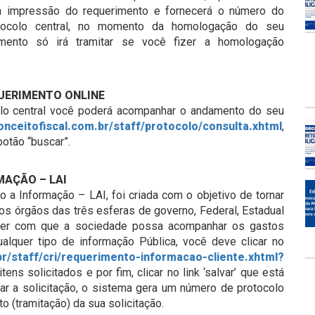
ra impressão do requerimento e fornecerá o número do
otocolo central, no momento da homologação do seu
mento só irá tramitar se você fizer a homologação
UERIMENTO ONLINE
lo central você poderá acompanhar o andamento do seu
onceitofiscal.com.br/staff/protocolo/consulta.xhtml
,
botão “buscar”.
MAÇÃO – LAI
o a Informação – LAI, foi criada com o objetivo de tornar
os órgãos das três esferas de governo, Federal, Estadual
fazer com que a sociedade possa acompanhar os gastos
ualquer tipo de informação Pública, você deve clicar no
.br/staff/cri/requerimento-informacao-cliente.xhtml?
tens solicitados e por fim, clicar no link ‘salvar’ que está
mar a solicitação, o sistema gera um número de protocolo
(tramitação) da sua solicitação.