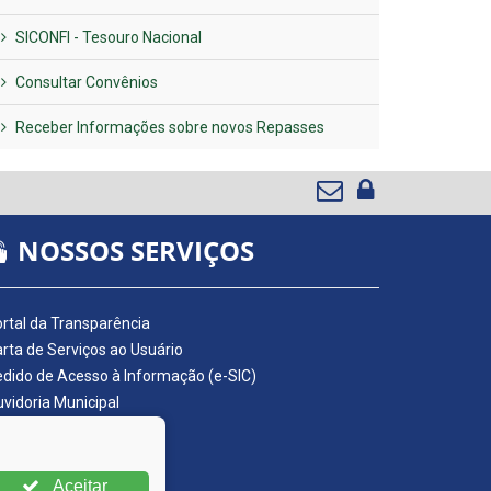
SICONFI - Tesouro Nacional
Consultar Convênios
Receber Informações sobre novos Repasses
NOSSOS SERVIÇOS
rtal da Transparência
rta de Serviços ao Usuário
dido de Acesso à Informação (e-SIC)
vidoria Municipal
adro de Avisos
ário Oficial da AMUPE
ta Fiscal Eletrônica
Aceitar