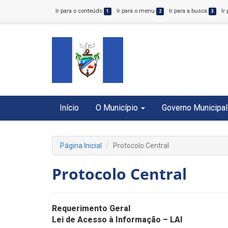
Ir para o conteúdo
Ir para o menu
Ir para a busca
Ir
1
2
3
Início
O Município
Governo Municipal
Página Inicial
Protocolo Central
Protocolo Central
Requerimento Geral
Lei de Acesso à Informação – LAI