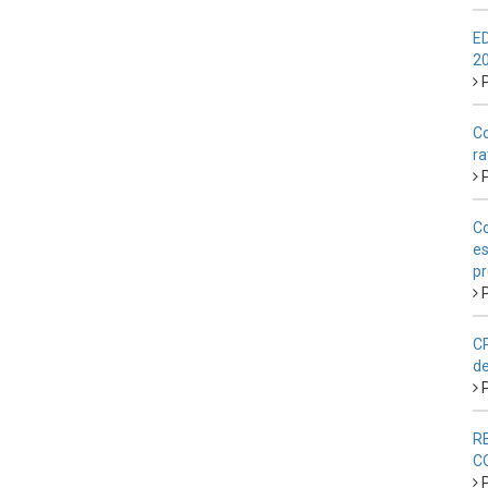
E
2
P
Co
ra
P
Co
es
pr
P
CP
de
P
R
C
P