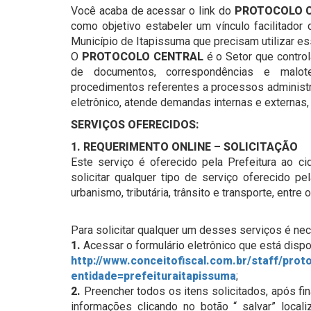
Você acaba de acessar o link do
PROTOCOLO 
como objetivo estabeler um vínculo facilitador
Município de Itapissuma que precisam utilizar es
O
PROTOCOLO CENTRAL
é o Setor que control
de documentos, correspondências e malo
procedimentos referentes a processos administr
eletrônico, atende demandas internas e externas,
SERVIÇOS OFERECIDOS:
1. REQUERIMENTO ONLINE – SOLICITAÇÃO
Este serviço é oferecido pela Prefeitura ao ci
solicitar qualquer tipo de serviço oferecido pe
urbanismo, tributária, trânsito e transporte, entre o
Para solicitar qualquer um desses serviços é nec
1.
Acessar o formulário eletrônico que está dispon
http://www.conceitofiscal.com.br/staff/prot
entidade=prefeituraitapissuma
;
2.
Preencher todos os itens solicitados, após fin
informações clicando no botão “ salvar” locali