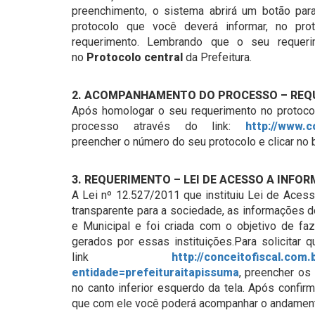
preenchimento, o sistema abrirá um botão pa
protocolo que você deverá informar, no pr
requerimento. Lembrando que o seu requeri
no
Protocolo central
da Prefeitura.
2. ACOMPANHAMENTO DO PROCESSO – REQ
Após homologar o seu requerimento no protoco
processo através do link:
http://www.c
preencher o número do seu protocolo e clicar no 
3.
REQUERIMENTO – LEI DE ACESSO A INFOR
A Lei nº 12.527/2011 que instituiu Lei de Acess
transparente para a sociedade, as informações d
e Municipal e foi criada com o objetivo de 
gerados por essas instituições.Para solicitar q
link
http://conceitofiscal.com
entidade=prefeituraitapissuma
, preencher os i
no canto inferior esquerdo da tela. Após confir
que com ele você poderá acompanhar o andamento 