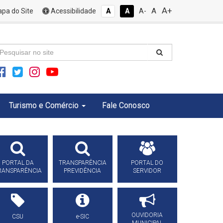
A+
A
pa do Site
Acessibilidade
A
A
A-
Turismo e Comércio
Fale Conosco
PORTAL DA
TRANSPARÊNCIA
PORTAL DO
RANSPARÊNCIA
PREVIDÊNCIA
SERVIDOR
OUVIDORIA
CSU
e-SIC