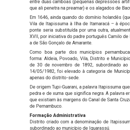
entre duas camboas (pequenas depressões artifici
que ali penetra na preamar) e os alagados de Bacur
Em 1646, ainda quando do domínio holandês (que 
Vila de Itapissuma à Ilha de Itamaracá – à époc
ponte seria substituída por uma outra, atualm
XVII, por iniciativa do padre português Camilo de
a de São Gonçalo de Amarante.
Como boa parte dos municípios pernambuca
forma: Aldeia, Povoado, Vila, Distrito e Municípi
de 30 de novembro de 1892, subordinado ao mu
14/05/1982, foi elevado à categoria de Municípi
apenas do distrito-sede.
De origem Tupi-Guarani, a palavra Itapissuma quer 
pedra e de xuma que significa negra. A palavra 
que existiam às margens do Canal de Santa Cruza, 
de Pernambuco.
Formação Administrativa
Distrito criado com a denominação de Itapissum
subordinado ao município de Iguarassú.