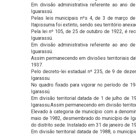
Em divisão administrativa referente ao ano de
Iguarassú.
Pelas leis municipais nºs 4, de 3 de março d
Itapissuma foi extinto, sendo seu território anex
Pela lei nº 105, de 25 de outubro de 1922, é re
Iguarassú.
Em divisão administrativa referente ao ano de
Iguarassú.
Assim permanecendo em divisões territoriais 
1937.
Pelo decreto-lei estadual nº 235, de 9 de deze
Igarassu.
No quadro fixado para vigorar no período de 194
Igarassú.
Em divisão territorial datada de 1 de julho de 
Igarassu.Assim permanecendo em divisão territori
Elevado à categoria de município com a denomin
maio de 1982, desmembrado do município de Igara
do distrito sede. Instalado em 31 de janeiro de 1
Em divisão territorial datada de 1988, o municí