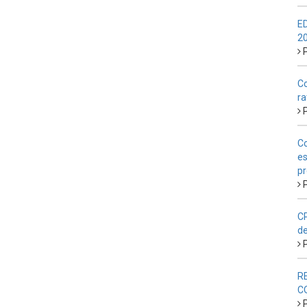
E
2
P
Co
ra
P
Co
es
pr
P
CP
de
P
R
C
P