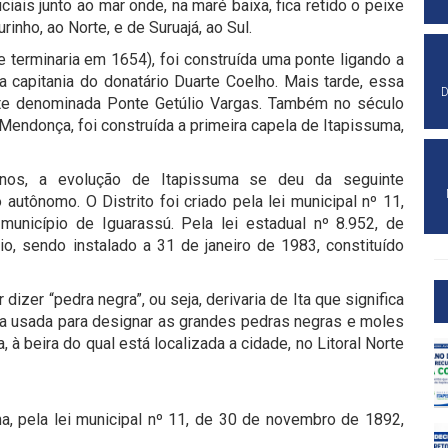
ais junto ao mar onde, na maré baixa, fica retido o peixe
inho, ao Norte, e de Suruajá, ao Sul.
terminaria em 1654), foi construída uma ponte ligando a
a capitania do donatário Duarte Coelho. Mais tarde, essa
D
ente denominada Ponte Getúlio Vargas. Também no século
 Mendonça, foi construída a primeira capela de Itapissuma,
nos, a evolução de Itapissuma se deu da seguinte
o autônomo. O Distrito foi criado pela lei municipal nº 11,
nicípio de Iguarassú. Pela lei estadual nº 8.952, de
o, sendo instalado a 31 de janeiro de 1983, constituído
dizer “pedra negra”, ou seja, derivaria de Ita que significa
era usada para designar as grandes pedras negras e moles
à beira do qual está localizada a cidade, no Litoral Norte
a, pela lei municipal nº 11, de 30 de novembro de 1892,