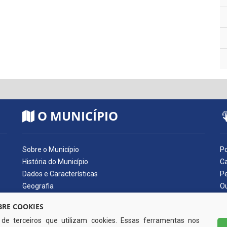
O MUNICÍPIO
Sobre o Município
Po
História do Município
Ca
Dados e Características
Pe
Geografia
Ou
Dados Econômicos
Qu
RE COOKIES
Símbolos do Município
Di
s de terceiros que utilizam cookies. Essas ferramentas nos
Hino do Município
No