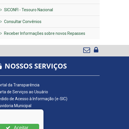
SICONFI - Tesouro Nacional
Consultar Convênios
Receber Informações sobre novos Repasses
NOSSOS SERVIÇOS
rtal da Transparência
rta de Serviços ao Usuário
dido de Acesso à Informação (e-SIC)
vidoria Municipal
adro de Avisos
ário Oficial da AMUPE
ta Fiscal Eletrônica
Aceitar