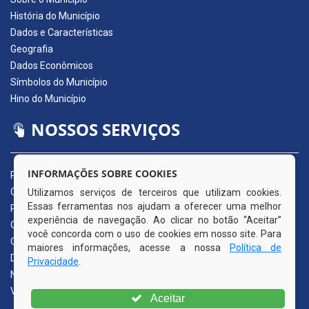
História do Município
Dados e Características
Geografia
Dados Econômicos
Símbolos do Município
Hino do Município
NOSSOS SERVIÇOS
INFORMAÇÕES SOBRE COOKIES
Portal da Transparência
Carta de Serviços ao Usuário
Utilizamos serviços de terceiros que utilizam cookies.
Essas ferramentas nos ajudam a oferecer uma melhor
Pedido de Acesso à Informação (e-SIC)
experiência de navegação. Ao clicar no botão “Aceitar”
Ouvidoria Municipal
você concorda com o uso de cookies em nosso site. Para
Quadro de Avisos
maiores informações, acesse a nossa
Política de
Diário Oficial da AMUPE
Privacidade
.
Nota Fiscal Eletrônica
Validador Nota Fiscal
Aceitar