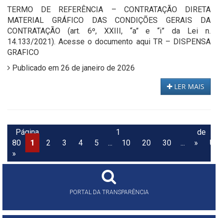
TERMO DE REFERÊNCIA – CONTRATAÇÃO DIRETA
MATERIAL GRÁFICO DAS CONDIÇÕES GERAIS DA
CONTRATAÇÃO (art. 6º, XXIII, “a” e “i” da Lei n.
14.133/2021). Acesse o documento aqui TR – DISPENSA
GRAFICO
Publicado em 26 de janeiro de 2026
LER MAIS
Página 1 de
80
1
2
3
4
5
...
10
20
30
...
»
Úl
»
PORTAL DA TRANSPARÊNCIA