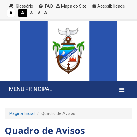
Glossário
FAQ
Mapa do Site
Acessibilidade
A+
A
A
A
A-
MENU PRINCIPAL
Página Inicial
Quadro de Avisos
Quadro de Avisos