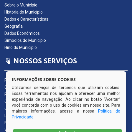
Sobre o Município
História do Município
Dados e Características
Geografia
Dados Econômicos
Símbolos do Município
Hino do Município
NOSSOS SERVIÇOS
INFORMAÇÕES SOBRE COOKIES
Portal da Transparência
Carta de Serviços ao Usuário
Utilizamos serviços de terceiros que utilizam cookies.
Essas ferramentas nos ajudam a oferecer uma melhor
Pedido de Acesso à Informação (e-SIC)
experiência de navegação. Ao clicar no botão “Aceitar”
Ouvidoria Municipal
você concorda com o uso de cookies em nosso site. Para
Quadro de Avisos
maiores informações, acesse a nossa
Política de
Diário Oficial da AMUPE
Privacidade
.
Nota Fiscal Eletrônica
Validador Nota Fiscal