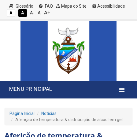
Glossário
FAQ
Mapa do Site
Acessibilidade
A+
A
A
A
A-
MENU PRINCIPAL
Página Inicial
Notícias
Aferição de temperatura & distribuição de álcool em gel.
Aferição de temperatura &