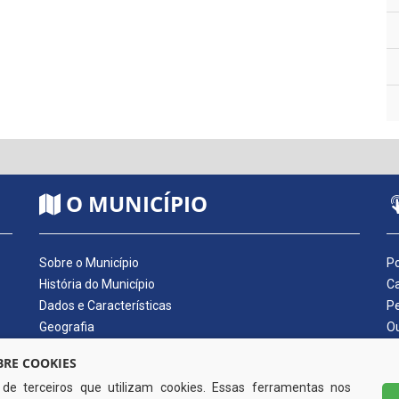
O MUNICÍPIO
Sobre o Município
Po
História do Município
Ca
Dados e Características
Pe
Geografia
Ou
Dados Econômicos
Qu
RE COOKIES
Símbolos do Município
Di
s de terceiros que utilizam cookies. Essas ferramentas nos
Hino do Município
No