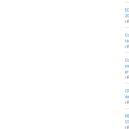
E
2
P
Co
ra
P
Co
es
pr
P
CP
de
P
R
C
P