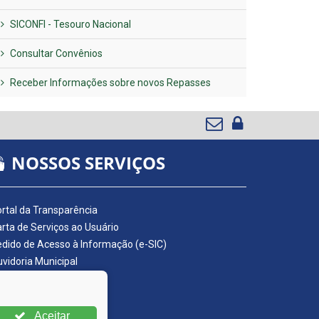
SICONFI - Tesouro Nacional
Consultar Convênios
Receber Informações sobre novos Repasses
NOSSOS SERVIÇOS
rtal da Transparência
rta de Serviços ao Usuário
dido de Acesso à Informação (e-SIC)
vidoria Municipal
adro de Avisos
ário Oficial da AMUPE
ta Fiscal Eletrônica
Aceitar