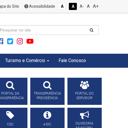
A+
A
pa do Site
Acessibilidade
A
A
A-
Turismo e Comércio
Fale Conosco
PORTAL DA
TRANSPARÊNCIA
PORTAL DO
RANSPARÊNCIA
PREVIDÊNCIA
SERVIDOR
OUVIDORIA
CSU
e-SIC