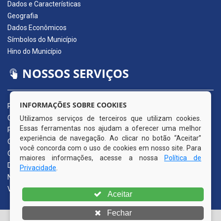
Dados e Características
Geografia
Dados Econômicos
Símbolos do Município
Hino do Município
NOSSOS SERVIÇOS
INFORMAÇÕES SOBRE COOKIES
Portal da Transparência
Carta de Serviços ao Usuário
Utilizamos serviços de terceiros que utilizam cookies.
Essas ferramentas nos ajudam a oferecer uma melhor
Pedido de Acesso à Informação (e-SIC)
experiência de navegação. Ao clicar no botão “Aceitar”
Ouvidoria Municipal
você concorda com o uso de cookies em nosso site. Para
Quadro de Avisos
maiores informações, acesse a nossa
Política de
Diário Oficial da AMUPE
Privacidade
.
Nota Fiscal Eletrônica
Validador Nota Fiscal
Aceitar
Fechar