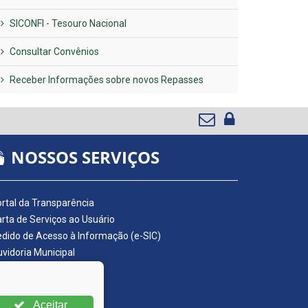
SICONFI - Tesouro Nacional
Consultar Convênios
Receber Informações sobre novos Repasses
NOSSOS SERVIÇOS
rtal da Transparência
rta de Serviços ao Usuário
dido de Acesso à Informação (e-SIC)
vidoria Municipal
adro de Avisos
ário Oficial da AMUPE
ta Fiscal Eletrônica
Aceitar