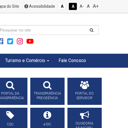
A+
A
pa do Site
Acessibilidade
A
A
A-
Turismo e Comércio
Fale Conosco
PORTAL DA
TRANSPARÊNCIA
PORTAL DO
RANSPARÊNCIA
PREVIDÊNCIA
SERVIDOR
OUVIDORIA
CSU
e-SIC