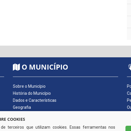
O MUNICÍPIO
Sobre o Município
Po
História do Município
Ca
Dados e Características
Pe
Geografia
Ou
Dados Econômicos
Qu
RE COOKIES
Símbolos do Município
Di
s de terceiros que utilizam cookies. Essas ferramentas nos
Hino do Município
No