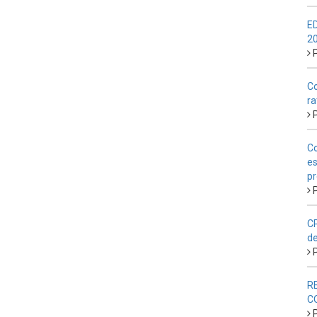
E
2
P
Co
ra
P
Co
es
pr
P
CP
de
P
R
C
P