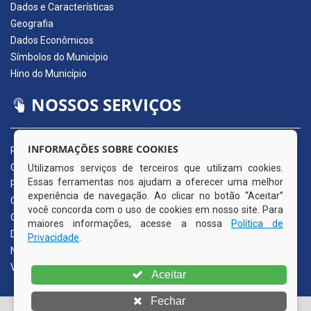
Dados e Características
Geografia
Dados Econômicos
Símbolos do Município
Hino do Município
NOSSOS SERVIÇOS
INFORMAÇÕES SOBRE COOKIES
Portal da Transparência
Carta de Serviços ao Usuário
Utilizamos serviços de terceiros que utilizam cookies.
Essas ferramentas nos ajudam a oferecer uma melhor
Pedido de Acesso à Informação (e-SIC)
experiência de navegação. Ao clicar no botão “Aceitar”
Ouvidoria Municipal
você concorda com o uso de cookies em nosso site. Para
Quadro de Avisos
maiores informações, acesse a nossa
Política de
Diário Oficial da AMUPE
Privacidade
.
Nota Fiscal Eletrônica
Validador Nota Fiscal
Aceitar
Fechar