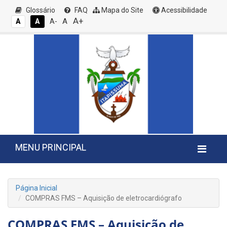
Glossário
FAQ
Mapa do Site
Acessibilidade
A+
A
A
A
A-
MENU PRINCIPAL
Página Inicial
COMPRAS FMS – Aquisição de eletrocardiógrafo
COMPRAS FMS – Aquisição de