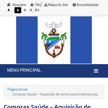
Glossário
FAQ
Mapa do Site
Acessibilidade
A+
A
A
A
A-
MENU PRINCIPAL
Página Inicial
Compras Saúde – Aquisição de toners para impressoras
Compras Saúde – Aquisição de