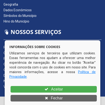
Geografia
Dados Econômicos
Símbolos do Município
Hino do Município
NOSSOS SERVIÇOS
INFORMAÇÕES SOBRE COOKIES
Portal da Transparência
Carta de Serviços ao Usuário
Utilizamos serviços de terceiros que utilizam cookies.
Essas ferramentas nos ajudam a oferecer uma melhor
Pedido de Acesso à Informação (e-SIC)
experiência de navegação. Ao clicar no botão “Aceitar”
Ouvidoria Municipal
você concorda com o uso de cookies em nosso site. Para
Quadro de Avisos
maiores informações, acesse a nossa
Política de
Diário Oficial da AMUPE
Privacidade
.
Nota Fiscal Eletrônica
Validador Nota Fiscal
Aceitar
Fechar
© Copyright 2026 Prefeitura Municipal de Itapissuma | Todos