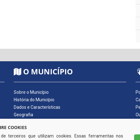
O MUNICÍPIO
Sobre o Município
Po
História do Município
Ca
Dados e Características
Pe
Geografia
Ou
Dados Econômicos
Qu
RE COOKIES
Símbolos do Município
Di
s de terceiros que utilizam cookies. Essas ferramentas nos
Hino do Município
No