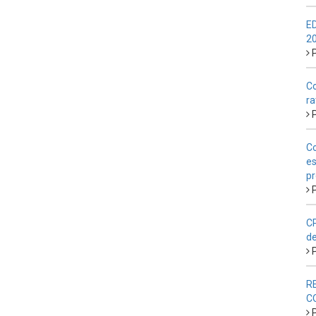
E
2
P
Co
ra
P
Co
es
pr
P
CP
de
P
R
C
P