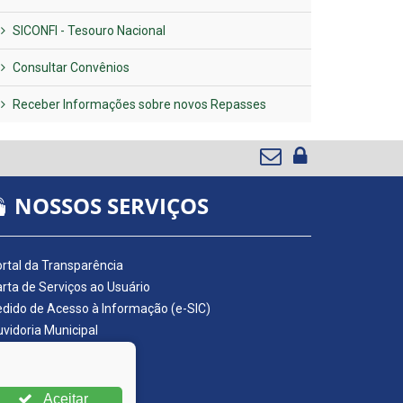
SICONFI - Tesouro Nacional
Consultar Convênios
Receber Informações sobre novos Repasses
NOSSOS SERVIÇOS
rtal da Transparência
rta de Serviços ao Usuário
dido de Acesso à Informação (e-SIC)
vidoria Municipal
adro de Avisos
ário Oficial da AMUPE
ta Fiscal Eletrônica
Aceitar