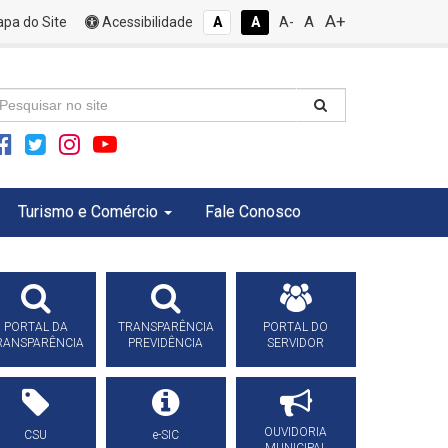
A+
A
pa do Site
Acessibilidade
A
A
A-
Turismo e Comércio
Fale Conosco
PORTAL DA
TRANSPARÊNCIA
PORTAL DO
RANSPARÊNCIA
PREVIDÊNCIA
SERVIDOR
OUVIDORIA
CSU
e-SIC