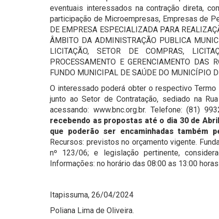
eventuais interessados na contração direta, com
participação de Microempresas, Empresas de P
DE EMPRESA ESPECIALIZADA PARA REALIZAÇ
ÂMBITO DA ADMINISTRAÇÃO PUBLICA MUNIC
LICITAÇÃO, SETOR DE COMPRAS, LICIT
PROCESSAMENTO E GERENCIAMENTO DAS RO
FUNDO MUNICIPAL DE SAÚDE DO MUNICÍPIO D
O interessado poderá obter o respectivo Termo 
junto ao Setor de Contratação, sediado na Ru
acessando: www.bnc.org.br. Telefone: (81) 9
recebendo as propostas até o dia 30 de Abril
que poderão ser encaminhadas também pel
Recursos: previstos no orçamento vigente. Funda
nº 123/06; e legislação pertinente, consider
Informações: no horário das 08:00 as 13:00 horas
Itapissuma, 26/04/2024
Poliana Lima de Oliveira.