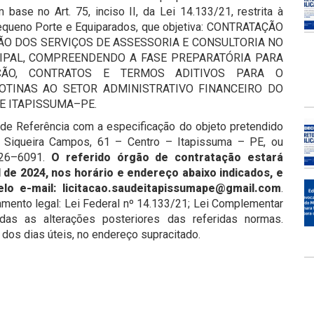
 base no Art. 75, inciso II, da Lei 14.133/21, restrita à
equeno Porte e Equiparados, que objetiva: CONTRATAÇÃO
ÃO DOS SERVIÇOS DE ASSESSORIA E CONSULTORIA NO
IPAL, COMPREENDENDO A FASE PREPARATÓRIA PARA
AÇÃO, CONTRATOS E TERMOS ADITIVOS PARA O
TINAS AO SETOR ADMINISTRATIVO FINANCEIRO DO
E ITAPISSUMA–PE.
de Referência com a especificação do objeto pretendido
a Siqueira Campos, 61 – Centro – Itapissuma – PE, ou
9326–6091.
O referido órgão de contratação estará
 de 2024, nos horário e endereço abaixo indicados, e
o e-mail: licitacao.saudeitapissumape@gmail.com
.
mento legal: Lei Federal nº 14.133/21; Lei Complementar
adas as alterações posteriores das referidas normas.
 dos dias úteis, no endereço supracitado.