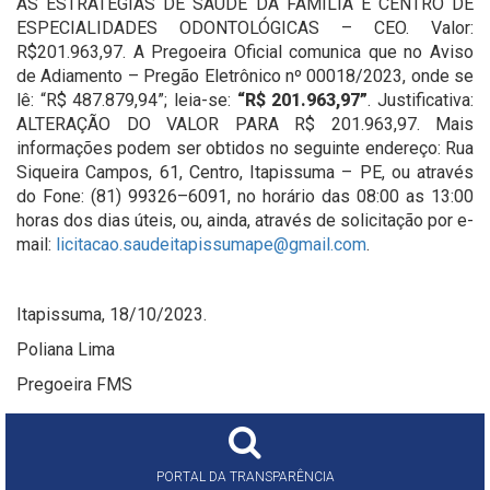
AS ESTRATÉGIAS DE SAÚDE DA FAMÍLIA E CENTRO DE
ESPECIALIDADES ODONTOLÓGICAS – CEO. Valor:
R$201.963,97. A Pregoeira Oficial comunica que no Aviso
de Adiamento – Pregão Eletrônico nº 00018/2023, onde se
lê: “R$ 487.879,94”; leia-se:
“R$ 201.963,97”
. Justificativa:
ALTERAÇÃO DO VALOR PARA R$ 201.963,97. Mais
informações podem ser obtidos no seguinte endereço: Rua
Siqueira Campos, 61, Centro, Itapissuma – PE, ou através
do Fone: (81) 99326–6091, no horário das 08:00 as 13:00
horas dos dias úteis, ou, ainda, através de solicitação por e-
mail:
licitacao.saudeitapissumape@gmail.com
.
Itapissuma, 18/10/2023.
Poliana Lima
Pregoeira FMS
PORTAL DA TRANSPARÊNCIA