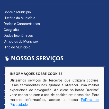
Sobre o Município
História do Município
Dados e Características
Geografia
Dados Econômicos
Símbolos do Município
Hino do Município
NOSSOS SERVIÇOS
INFORMAÇÕES SOBRE COOKIES
Portal da Transparência
Carta de Serviços ao Usuário
Utilizamos serviços de terceiros que utilizam cookies.
Essas ferramentas nos ajudam a oferecer uma melhor
Pedido de Acesso à Informação (e-SIC)
experiência de navegação. Ao clicar no botão “Aceitar”
Ouvidoria Municipal
você concorda com o uso de cookies em nosso site. Para
Quadro de Avisos
maiores informações, acesse a nossa
Política de
Diário Oficial da AMUPE
Privacidade
.