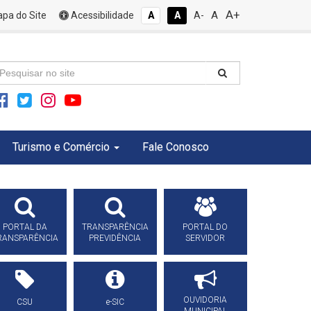
A+
A
pa do Site
Acessibilidade
A
A
A-
Turismo e Comércio
Fale Conosco
PORTAL DA
TRANSPARÊNCIA
PORTAL DO
RANSPARÊNCIA
PREVIDÊNCIA
SERVIDOR
OUVIDORIA
CSU
e-SIC