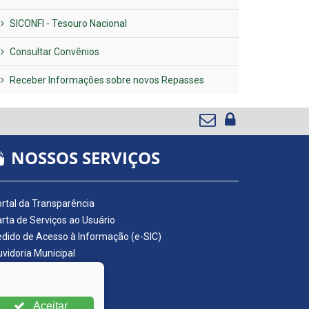
SICONFI - Tesouro Nacional
Consultar Convênios
Receber Informações sobre novos Repasses
NOSSOS SERVIÇOS
rtal da Transparência
rta de Serviços ao Usuário
dido de Acesso à Informação (e-SIC)
vidoria Municipal
adro de Avisos
ário Oficial da AMUPE
ta Fiscal Eletrônica
Aceitar