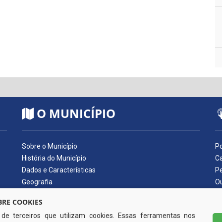
O MUNICÍPIO
Sobre o Município
Po
História do Município
Ca
Dados e Características
Pe
Geografia
Ou
Dados Econômicos
Qu
RE COOKIES
Símbolos do Município
Di
s de terceiros que utilizam cookies. Essas ferramentas nos
Hino do Município
No