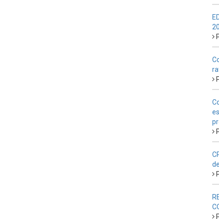
E
2
P
Co
ra
P
Co
es
pr
P
CP
de
P
R
C
P