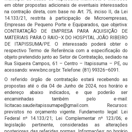
em obter propostas adicionais de eventuais interessados
na contração direta, com base no Art. 75, inciso II, da Lei
14.133/21, restrita à participação de Microempresas,
Empresas de Pequeno Porte e Equiparados, que objetiva:
CONTRATAÇÃO DE EMPRESA PARA AQUISIÇÃO DE
MATERIAIS PARA O RAIO–X DO HOSPITAL JOÃO RIBEIRO
DE ITAPISSUMA/PE. O interessado poderá obter o
respectivo Termo de Referência com a especificação do
objeto pretendido junto ao Setor de Contratação, sediado na
Rua Siqueira Campos, 61 – Centro – Itapissuma – PE, ou
acessando: www.bnc.org.br. Telefone: (81) 99326–6091.
O referido órgão de contratação estará recebendo as
propostas até o dia 04 de Junho de 2024, nos horário e
endereço abaixo indicados, e que poderão ser
encaminhadas também pelo e-mail:
licitacao.saudeitapissumape@gmail.com. Recursos:
previstos no orçamento vigente. Fundamento legal: Lei
Federal nº 14.133/21; Lei Complementar nº 123/06; e
legislação pertinente, consideradas as alterações
posteriores das referidas normas. Informações: no horário