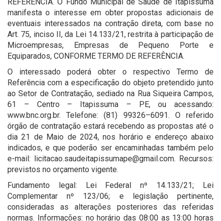
REFERÊNCIA. O Fundo Municipal de Saúde de Itapissuma
manifesta o interesse em obter propostas adicionais de
eventuais interessados na contração direta, com base no
Art. 75, inciso II, da Lei 14.133/21, restrita à participação de
Microempresas, Empresas de Pequeno Porte e
Equiparados, CONFORME TERMO DE REFERÊNCIA.
O interessado poderá obter o respectivo Termo de
Referência com a especificação do objeto pretendido junto
ao Setor de Contratação, sediado na Rua Siqueira Campos,
61 – Centro – Itapissuma – PE, ou acessando:
www.bnc.org.br. Telefone: (81) 99326–6091. O referido
órgão de contratação estará recebendo as propostas até o
dia 21 de Maio de 2024, nos horário e endereço abaixo
indicados, e que poderão ser encaminhadas também pelo
e-mail: licitacao.saudeitapissumape@gmail.com. Recursos:
previstos no orçamento vigente.
Fundamento legal: Lei Federal nº 14.133/21; Lei
Complementar nº 123/06; e legislação pertinente,
consideradas as alterações posteriores das referidas
normas. Informações: no horário das 08:00 as 13:00 horas