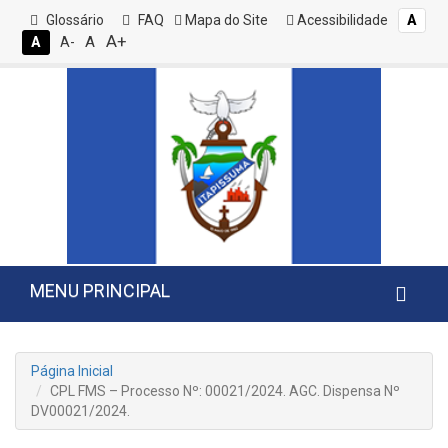
Glossário
FAQ
Mapa do Site
Acessibilidade
A
A+
A
A
A-
MENU PRINCIPAL
Página Inicial
CPL FMS – Processo Nº: 00021/2024. AGC. Dispensa Nº
DV00021/2024.