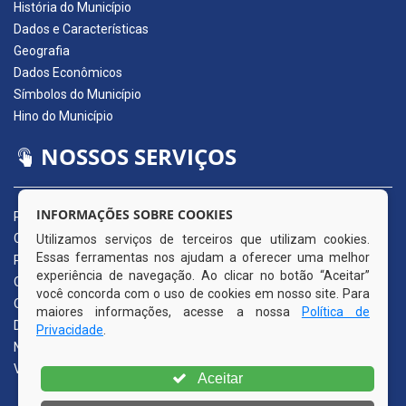
História do Município
Dados e Características
Geografia
Dados Econômicos
Símbolos do Município
Hino do Município
NOSSOS SERVIÇOS
INFORMAÇÕES SOBRE COOKIES
Portal da Transparência
Carta de Serviços ao Usuário
Utilizamos serviços de terceiros que utilizam cookies.
Essas ferramentas nos ajudam a oferecer uma melhor
Pedido de Acesso à Informação (e-SIC)
experiência de navegação. Ao clicar no botão “Aceitar”
Ouvidoria Municipal
você concorda com o uso de cookies em nosso site. Para
Quadro de Avisos
maiores informações, acesse a nossa
Política de
Diário Oficial da AMUPE
Privacidade
.
Nota Fiscal Eletrônica
Validador Nota Fiscal
Aceitar