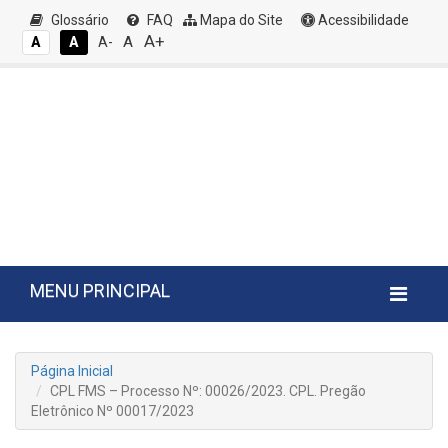
Glossário
FAQ
Mapa do Site
Acessibilidade
A+
A
A
A
A-
MENU PRINCIPAL
Página Inicial
CPL FMS – Processo Nº: 00026/2023. CPL. Pregão
Eletrônico Nº 00017/2023