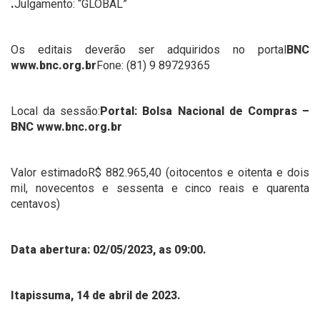
.
Julgamento: “GLOBAL”
Os editais deverão ser adquiridos no portal
BNC
www.bnc.org.br
Fone: (81) 9 89729365
Local da sessão:
Portal: Bolsa Nacional de Compras –
BNC www.bnc.org.br
Valor estimadoR$ 882.965,40 (oitocentos e oitenta e dois
mil, novecentos e sessenta e cinco reais e quarenta
centavos)
Data abertura: 02/05/2023, as 09:00.
Itapissuma, 14 de abril de 2023.