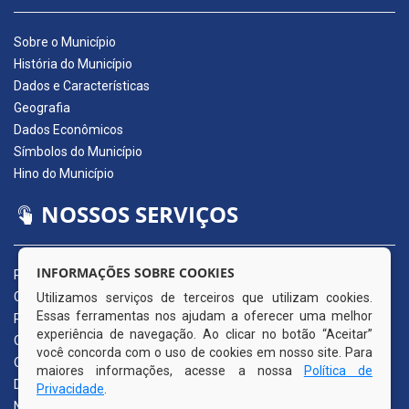
Sobre o Município
História do Município
Dados e Características
Geografia
Dados Econômicos
Símbolos do Município
Hino do Município
NOSSOS SERVIÇOS
INFORMAÇÕES SOBRE COOKIES
Portal da Transparência
Carta de Serviços ao Usuário
Utilizamos serviços de terceiros que utilizam cookies.
Essas ferramentas nos ajudam a oferecer uma melhor
Pedido de Acesso à Informação (e-SIC)
experiência de navegação. Ao clicar no botão “Aceitar”
Ouvidoria Municipal
você concorda com o uso de cookies em nosso site. Para
Quadro de Avisos
maiores informações, acesse a nossa
Política de
Diário Oficial da AMUPE
Privacidade
.
Nota Fiscal Eletrônica