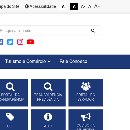
A+
A
pa do Site
Acessibilidade
A
A
A-
Turismo e Comércio
Fale Conosco
PORTAL DA
TRANSPARÊNCIA
PORTAL DO
RANSPARÊNCIA
PREVIDÊNCIA
SERVIDOR
OUVIDORIA
CSU
e-SIC