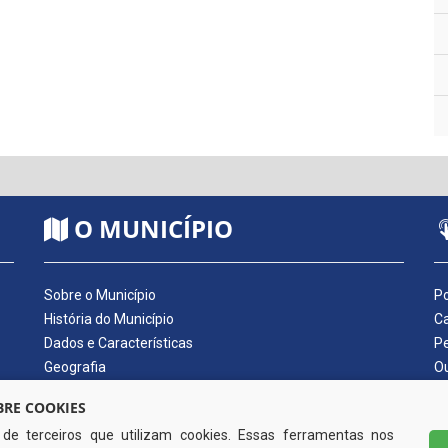
O MUNICÍPIO
Sobre o Município
Po
História do Município
Ca
Dados e Características
Pe
Geografia
Ou
Dados Econômicos
Qu
RE COOKIES
Símbolos do Município
Di
s de terceiros que utilizam cookies. Essas ferramentas nos
Hino do Município
No