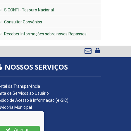
SICONFI - Tesouro Nacional
Consultar Convênios
Receber Informações sobre novos Repasses
NOSSOS SERVIÇOS
rtal da Transparência
rta de Serviços ao Usuário
dido de Acesso à Informação (e-SIC)
vidoria Municipal
adro de Avisos
ário Oficial da AMUPE
ta Fiscal Eletrônica
Aceitar