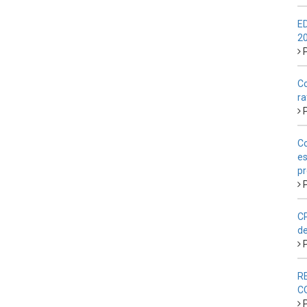
E
2
P
Co
ra
P
Co
es
pr
P
CP
de
P
R
C
P