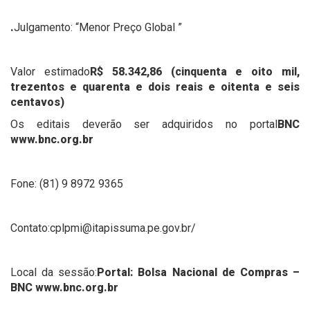
.
Julgamento: “Menor Preço Global ”
Valor estimado
R$ 58.342,86 (cinquenta e oito mil,
trezentos e quarenta e dois reais e oitenta e seis
centavos)
Os editais deverão ser adquiridos no portal
BNC
www.bnc.org.br
Fone: (81) 9 8972 9365
Contato:cplpmi@itapissuma.pe.gov.br/
Local da sessão:
Portal: Bolsa Nacional de Compras –
BNC www.bnc.org.br