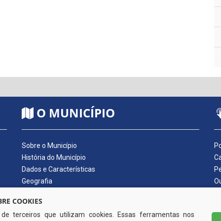
O MUNICÍPIO
Sobre o Município
Po
História do Município
Ca
Dados e Características
Pe
Geografia
Ou
Dados Econômicos
Qu
RE COOKIES
Símbolos do Município
Di
s de terceiros que utilizam cookies. Essas ferramentas nos
Hino do Município
No