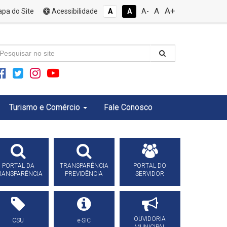
A+
A
pa do Site
Acessibilidade
A
A
A-
Turismo e Comércio
Fale Conosco
PORTAL DA
TRANSPARÊNCIA
PORTAL DO
RANSPARÊNCIA
PREVIDÊNCIA
SERVIDOR
OUVIDORIA
CSU
e-SIC