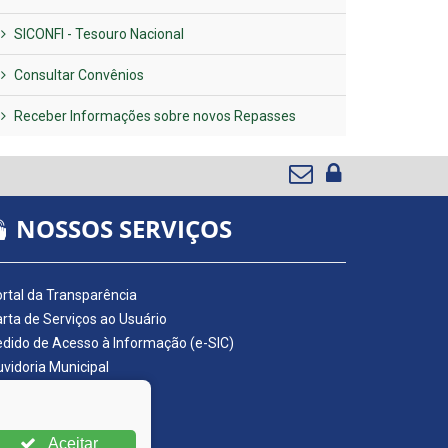
SICONFI - Tesouro Nacional
Consultar Convênios
Receber Informações sobre novos Repasses
NOSSOS SERVIÇOS
rtal da Transparência
rta de Serviços ao Usuário
dido de Acesso à Informação (e-SIC)
vidoria Municipal
adro de Avisos
ário Oficial da AMUPE
ta Fiscal Eletrônica
Aceitar