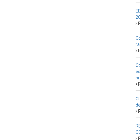
E
2
P
Co
ra
P
Co
es
pr
P
CP
de
P
R
C
P