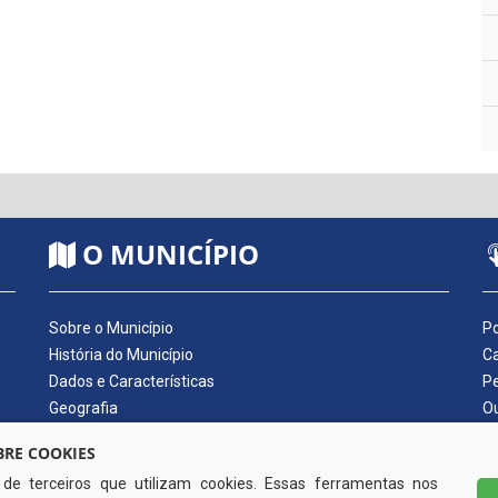
O MUNICÍPIO
Sobre o Município
Po
História do Município
Ca
Dados e Características
Pe
Geografia
Ou
Dados Econômicos
Qu
RE COOKIES
Símbolos do Município
Di
s de terceiros que utilizam cookies. Essas ferramentas nos
Hino do Município
No