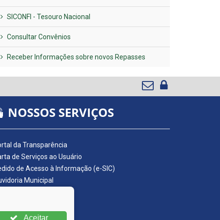
SICONFI - Tesouro Nacional
Consultar Convênios
Receber Informações sobre novos Repasses
NOSSOS SERVIÇOS
rtal da Transparência
rta de Serviços ao Usuário
dido de Acesso à Informação (e-SIC)
vidoria Municipal
adro de Avisos
ário Oficial da AMUPE
ta Fiscal Eletrônica
Aceitar