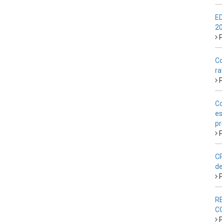
E
2
P
Co
ra
P
Co
es
pr
P
CP
de
P
R
C
P