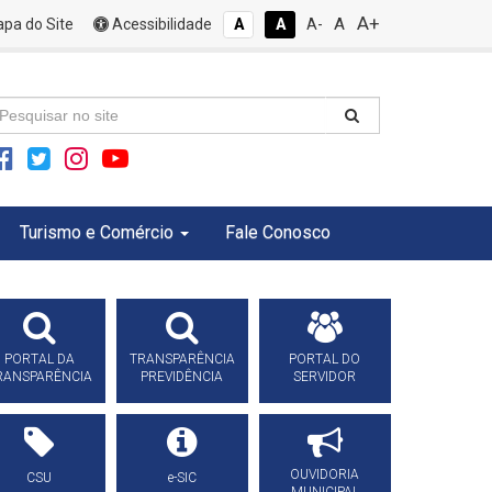
A+
A
pa do Site
Acessibilidade
A
A
A-
Turismo e Comércio
Fale Conosco
PORTAL DA
TRANSPARÊNCIA
PORTAL DO
RANSPARÊNCIA
PREVIDÊNCIA
SERVIDOR
OUVIDORIA
CSU
e-SIC