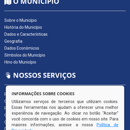
O MUNICÍPIO
Sobre o Município
História do Município
Dados e Características
Geografia
Dados Econômicos
Símbolos do Município
Hino do Município
NOSSOS SERVIÇOS
INFORMAÇÕES SOBRE COOKIES
Portal da Transparência
Carta de Serviços ao Usuário
Utilizamos serviços de terceiros que utilizam cookies.
Essas ferramentas nos ajudam a oferecer uma melhor
Pedido de Acesso à Informação (e-SIC)
experiência de navegação. Ao clicar no botão “Aceitar”
Ouvidoria Municipal
você concorda com o uso de cookies em nosso site. Para
Quadro de Avisos
maiores informações, acesse a nossa
Política de
Diário Oficial da AMUPE