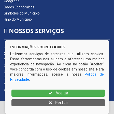
Geografia
Dados Econômicos
Símbolos do Município
Hino do Município
NOSSOS SERVIÇOS
INFORMAÇÕES SOBRE COOKIES
Portal da Transparência
Carta de Serviços ao Usuário
Utilizamos serviços de terceiros que utilizam cookies.
Essas ferramentas nos ajudam a oferecer uma melhor
Pedido de Acesso à Informação (e-SIC)
experiência de navegação. Ao clicar no botão “Aceitar”
Ouvidoria Municipal
você concorda com o uso de cookies em nosso site. Para
Quadro de Avisos
maiores informações, acesse a nossa
Política de
Diário Oficial da AMUPE
Privacidade
.
Nota Fiscal Eletrônica
Validador Nota Fiscal
Aceitar
Fechar
© Copyright 2026 Prefeitura Municipal de Itapissuma | Todos
os direitos reservados