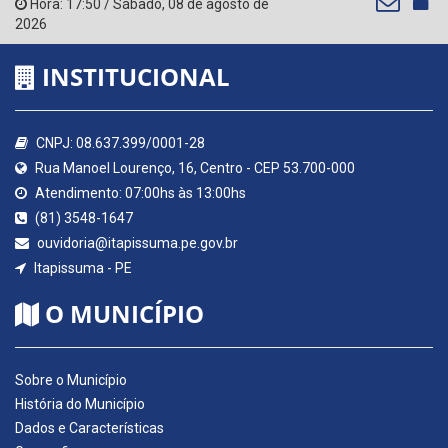
Hora:
17:50
/
Sábado
,
08 de agosto de
2026
INSTITUCIONAL
CNPJ: 08.637.399/0001-28
Rua Manoel Lourenço, 16, Centro - CEP 53.700-000
Atendimento: 07:00hs às 13:00hs
(81) 3548-1647
ouvidoria@itapissuma.pe.gov.br
Itapissuma - PE
O MUNICÍPIO
Sobre o Município
História do Município
Dados e Características