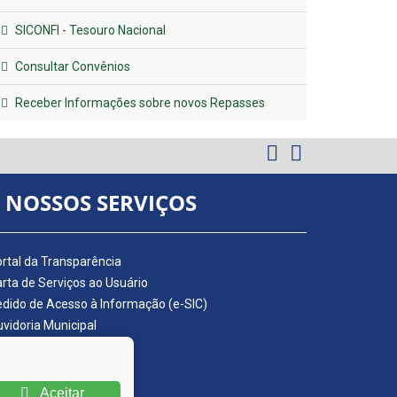
SICONFI - Tesouro Nacional
Consultar Convênios
Receber Informações sobre novos Repasses
NOSSOS SERVIÇOS
rtal da Transparência
rta de Serviços ao Usuário
dido de Acesso à Informação (e-SIC)
vidoria Municipal
adro de Avisos
ário Oficial da AMUPE
ta Fiscal Eletrônica
Aceitar