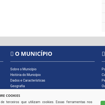
O MUNICÍPIO
Sobre o Município
Po
História do Município
Ca
Dados e Características
Pe
Geografia
Ou
Dados Econômicos
Qu
RE COOKIES
Símbolos do Município
Di
s de terceiros que utilizam cookies. Essas ferramentas nos
Hino do Município
No