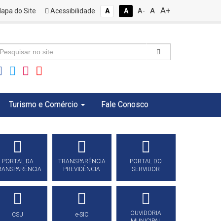
A+
A
apa do Site
Acessibilidade
A
A
A-
Turismo e Comércio
Fale Conosco
PORTAL DA
TRANSPARÊNCIA
PORTAL DO
RANSPARÊNCIA
PREVIDÊNCIA
SERVIDOR
OUVIDORIA
CSU
e-SIC