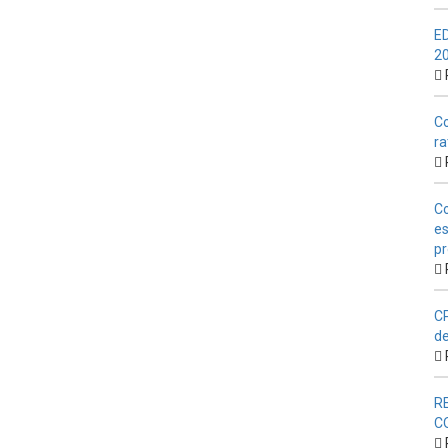
E
2
Co
ra
Co
es
pr
CP
de
R
C