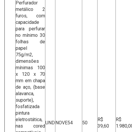
Perfurador
metálico 2
furos, com
capacidade
para perfurar
no mínimo 30
folhas de
papel
75g/m2,
dimensões
mínimas 100
x 120 x 70
mm em chapa
de aço, (base
alavanca,
suporte),
fosfatizada
pintura
eletrostática,
R$
R$
UND
NOVE54
50
nas cored
39,60
1.980,0