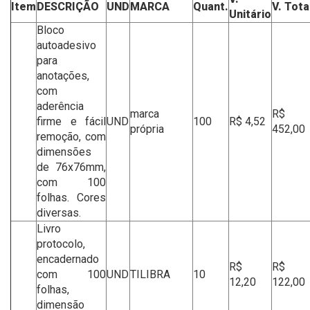
Item
DESCRIÇÃO
UND
MARCA
Quant.
V. Tota
Unitário
Bloco
autoadesivo
para
anotações,
com
aderência
marca
R$
firme e fácil
UND
100
R$ 4,52
própria
452,00
remoção, com
dimensões
de 76x76mm,
com 100
folhas. Cores
diversas.
Livro
protocolo,
encadernado
R$
R$
com 100
UND
TILIBRA
10
12,20
122,00
folhas,
dimensão