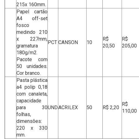
215x 160mm.
Papel cartão
A4 off-set
fosco
medindo 210
x 227mm,
R$
R$
PCT
CANSON
10
gramatura
20,50
205,00
180g/m2.
Pacote com
50 unidades.
Cor branco.
Pasta plástica
a4 polip 0,18
com canaleta,
capacidade
R$
para 30
UND
ACRILEX
50
R$ 2,20
110,00
folhas,
dimensões:
220 x 330
mm.