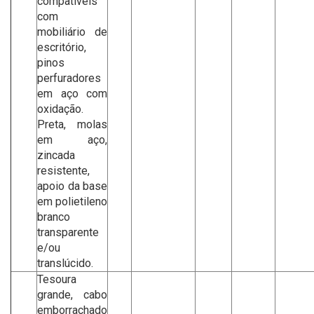
compatíveis
com
mobiliário de
escritório,
pinos
perfuradores
em aço com
oxidação.
Preta, molas
em aço,
zincada
resistente,
apoio da base
em polietileno
branco
transparente
e/ou
translúcido.
Tesoura
grande, cabo
emborrachado