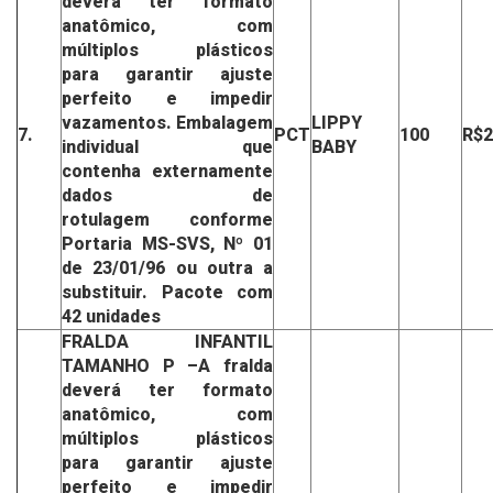
deverá ter formato
anatômico,
com
múltiplos plásticos
para
garantir ajuste
perfeito
e impedir
vazamentos.
Embalagem
LIPPY
7.
PCT
100
R$2
individual que
BABY
contenha
externamente
dados de
rotulagem
conforme
Portaria MS-SVS,
Nº 01
de 23/01/96 ou outra a
substituir.
Pacote com
42 unidades
FRALDA INFANTIL
TAMANHO P
–A fralda
deverá ter formato
anatômico,
com
múltiplos plásticos
para
garantir ajuste
perfeito e
impedir