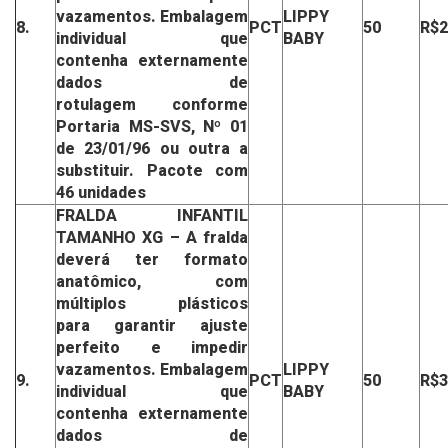
vazamentos.
Embalagem
LIPPY
8.
PCT
50
R$2
individual que
BABY
contenha
externamente
dados de
rotulagem
conforme
Portaria MS-SVS,
Nº 01
de 23/01/96 ou outra a
substituir.
Pacote com
46 unidades
FRALDA INFANTIL
TAMANHO XG
– A fralda
deverá ter formato
anatômico,
com
múltiplos plásticos
para
garantir ajuste
perfeito e impedir
vazamentos.
Embalagem
LIPPY
9.
PCT
50
R$3
individual que
BABY
contenha
externamente
dados de