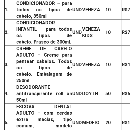
CONDICIONADOR
– para
1.
todos os tipos de
UND
VENEZA
10
R$7
cabelo, 350ml
CONDICIONADOR
INFANTIL
– para todos
VENEZA
2.
UND
10
R$7
os tipos de
KIDS
cabelo.
Frasco de 300ml.
CREME DE CABELO
ADULTO
– Creme para
pentear cabelos.
Todos
3.
UND
VENEZA
10
R$4
os tipos de
cabelo.
Embalagem de
250ml
DESODORANTE
–
4.
antitranspirante roll on
UND
DOYTH
50
R$6
50ml
ESCOVA DENTAL
ADULTO
– com cerdas
extra macias,
tipo
5.
UND
MEDFIO
20
R$1
comum, modelo