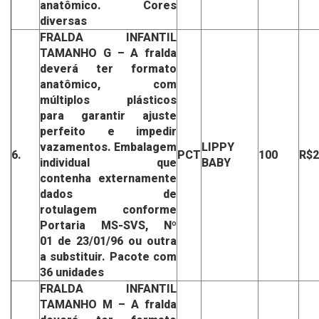
anatômico.
Cores
diversas
FRALDA INFANTIL
TAMANHO G
– A fralda
deverá ter formato
anatômico,
com
múltiplos plásticos
para
garantir ajuste
perfeito
e impedir
vazamentos.
Embalagem
LIPPY
6.
PCT
100
R$2
individual que
BABY
contenha
externamente
dados de
rotulagem
conforme
Portaria MS-SVS, Nº
01
de 23/01/96 ou outra
a substituir.
Pacote com
36 unidades
FRALDA INFANTIL
TAMANHO M
– A fralda