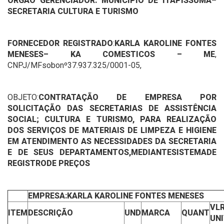
ORGÃO GERENCIADOR: MUNICÍPIO DE ITAPISSUMA–
SECRETARIA CULTURA E TURISMO
FORNECEDOR REGISTRADO
:
KARLA KAROLINE FONTES
MENESES– KA COMESTICOS – ME
,
CNPJ/MFsobonº37.937.325/0001-05,
OBJETO:
CONTRATAÇÃO DE EMPRESA POR
SOLICITAÇÃO DAS SECRETARIAS DE ASSISTÊNCIA
SOCIAL; CULTURA E TURISMO, PARA REALIZAÇÃO
DOS SERVIÇOS DE MATERIAIS DE LIMPEZA E HIGIENE
EM ATENDIMENTO AS NECESSIDADES DA SECRETARIA
E DE SEUS DEPARTAMENTOS,MEDIANTESISTEMADE
REGISTRODE PREÇOS
EMPRESA:KARLA KAROLINE FONTES MENESES
VLR
ITEM
DESCRIÇÃO
UND
MARCA
QUANT
UN