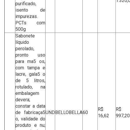
1.320,
purificado,
isento de
impurezas.
PCTs com
500g
Sabonete
líquido
perolado,
pronto uso
para ma5 os,
com tampa e
lacre, gala5 o
de 5 litros,
rotulado, na
embalagem
devera;
constar a data
R$
R$
de fabricaça5
UND
BELLOBELLA
60
16,62
997,20
o, validade do
produto e nu;