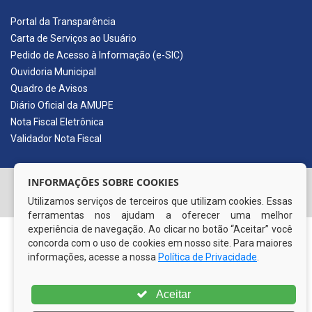
Portal da Transparência
Carta de Serviços ao Usuário
Pedido de Acesso à Informação (e-SIC)
Ouvidoria Municipal
Quadro de Avisos
Diário Oficial da AMUPE
Nota Fiscal Eletrônica
Validador Nota Fiscal
INFORMAÇÕES SOBRE COOKIES
© Copyright 2026 Prefeitura Municipal de Itapissuma | Todos
os direitos reservados
Utilizamos serviços de terceiros que utilizam cookies. Essas
ferramentas nos ajudam a oferecer uma melhor
experiência de navegação. Ao clicar no botão “Aceitar” você
concorda com o uso de cookies em nosso site. Para maiores
informações, acesse a nossa
Política de Privacidade
.
Aceitar