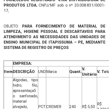
PRODUTOS LTDA
, CNPJ/MF sob o nº 20.008.831/0001-
17,
OBJETO:
PARA FORNECIMENTO DE MATERIAL DE
LIMPEZA, HIGIENE PESSOAL E DESCARTAVEIS PARA
ATENDIMENTO AS NECESSIDADES DAS UNIDADES DE
ENSINO MUNICIPAL DE ITAPISSUMA – PE, MEDIANTE
SISTEMA DE REGISTRO DE PREÇOS
EMPRESA:
V.
Item
DESCRIÇÃO
UND
Marca
Quant.
V. Tot
Unitário
Algodao, tipo
hidro; filo,
apresentaça5
o sanfonado,
material
R$
alvejado,
PCT
CREMER
240
R$ 5,50