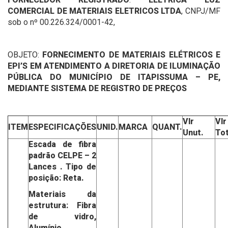
COMERCIAL DE MATERIAIS ELETRICOS LTDA
, CNPJ/MF
sob o nº 00.226.324/0001-42,
OBJETO:
FORNECIMENTO DE MATERIAIS ELÉTRICOS E
EPI’S EM ATENDIMENTO A DIRETORIA DE ILUMINAÇÃO
PÚBLICA DO MUNICÍPIO DE ITAPISSUMA – PE,
MEDIANTE SISTEMA DE REGISTRO DE PREÇOS
Vlr
Vlr
ITEM
ESPECIFICAÇÕES
UNID.
MARCA
QUANT.
Unut.
Tot
Escada de fibra
padrão CELPE –
2
Lances . Tipo de
posição: Reta.
Materiais da
estrutura: Fibra
de vidro,
Alumínio.