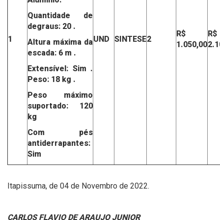
Quantidade de
degraus: 20 .
R$
R$
1
UND
SINTESE
2
Altura máxima da
1.050,00
2.1
escada: 6 m .
Extensível: Sim .
Peso: 18 kg .
Peso máximo
suportado: 120
kg
Com pés
antiderrapantes:
Sim
Itapissuma, de 04 de Novembro de 2022.
CARLOS FLAVIO DE ARAUJO JUNIOR