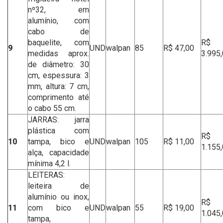
nº32, em
alumínio, com
cabo de
baquelite, com
R$
9
UND
walpan
85
R$ 47,00
medidas aprox.
3.995
de diâmetro: 30
cm, espessura: 3
mm, altura: 7 cm,
comprimento até
o cabo 55 cm.
JARRAS: jarra
plástica com
R$
10
tampa, bico e
UND
walpan
105
R$ 11,00
1.155
alça, capacidade
mínima 4,2 l.
LEITERAS:
leiteira de
alumínio ou inox,
R$
11
com bico e
UND
walpan
55
R$ 19,00
1.045
tampa,