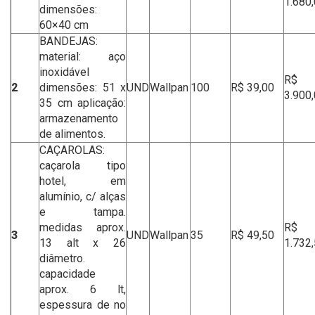
1.680
dimensões:
60×40 cm
BANDEJAS:
material: aço
inoxidável
R$
2
dimensões: 51 x
UND
Wallpan
100
R$ 39,00
3.900
35 cm aplicação:
armazenamento
de alimentos.
CAÇAROLAS:
caçarola tipo
hotel, em
alumínio, c/ alças
e tampa.
medidas aprox.
R$
3
UND
Wallpan
35
R$ 49,50
13 alt x 26
1.732
diâmetro.
capacidade
aprox. 6 lt,
espessura de no