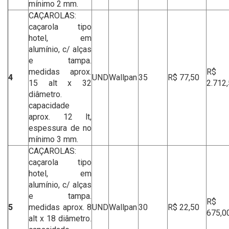
mínimo 2 mm.
CAÇAROLAS:
caçarola tipo
hotel, em
alumínio, c/ alças
e tampa.
medidas aprox.
R$
4
UND
Wallpan
35
R$ 77,50
15 alt x 32
2.712
diâmetro.
capacidade
aprox. 12 lt,
espessura de no
mínimo 3 mm.
CAÇAROLAS:
caçarola tipo
hotel, em
alumínio, c/ alças
e tampa.
R$
5
medidas aprox. 8
UND
Wallpan
30
R$ 22,50
675,0
alt x 18 diâmetro.