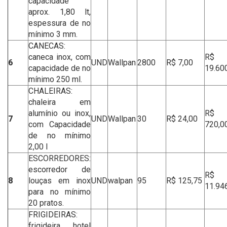
capacidade
aprox. 1,80 lt,
espessura de no
mínimo 3 mm.
CANECAS:
caneca inox, com
R$
6
UND
Wallpan
2800
R$ 7,00
capacidade de no
19.60
mínimo 250 ml.
CHALEIRAS:
chaleira em
alumínio ou inox,
R$
7
UND
Wallpan
30
R$ 24,00
com Capacidade
720,0
de no mínimo
2,00 l
ESCORREDORES:
escorredor de
R$
8
louças em inox
UND
walpan
95
R$ 125,75
11.94
para no mínimo
20 pratos.
FRIGIDEIRAS:
frigideira hotel