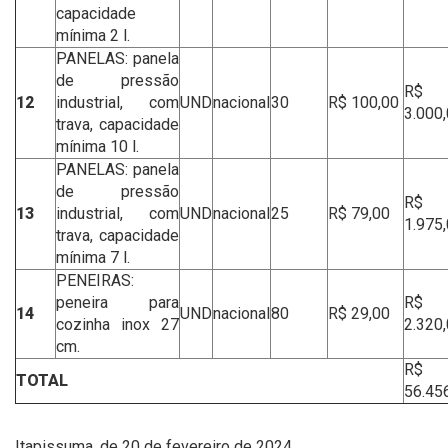
capacidade
mínima 2 l.
PANELAS: panela
de pressão
R$
12
industrial, com
UND
nacional
30
R$ 100,00
3.000
trava, capacidade
mínima 10 l.
PANELAS: panela
de pressão
R$
13
industrial, com
UND
nacional
25
R$ 79,00
1.975
trava, capacidade
mínima 7 l.
PENEIRAS:
peneira para
R$
14
UND
nacional
80
R$ 29,00
cozinha inox 27
2.320
cm.
R$
TOTAL
56.45
Itapissuma, de 20 de fevereiro de 2024.