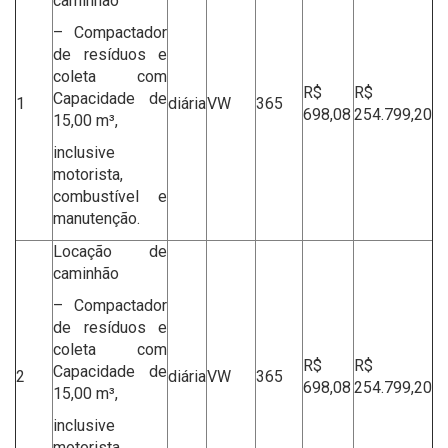
caminhão
– Compactador
de resíduos e
coleta com
R$
R$
Capacidade de
1
diária
VW
365
698,08
254.799,20
15,00 m³,
inclusive
motorista,
combustível e
manutenção.
Locação de
caminhão
– Compactador
de resíduos e
coleta com
R$
R$
Capacidade de
2
diária
VW
365
698,08
254.799,20
15,00 m³,
inclusive
motorista,