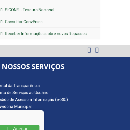
SICONFI - Tesouro Nacional
Consultar Convênios
Receber Informações sobre novos Repasses
NOSSOS SERVIÇOS
rtal da Transparência
rta de Serviços ao Usuário
dido de Acesso à Informação (e-SIC)
vidoria Municipal
adro de Avisos
ário Oficial da AMUPE
ta Fiscal Eletrônica
Aceitar