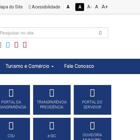
A+
A
apa do Site
Acessibilidade
A
A
A-
Turismo e Comércio
Fale Conosco
PORTAL DA
TRANSPARÊNCIA
PORTAL DO
RANSPARÊNCIA
PREVIDÊNCIA
SERVIDOR
OUVIDORIA
CSU
e-SIC