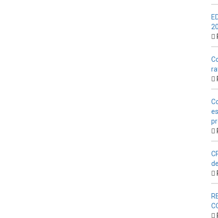
E
2
Co
ra
Co
es
pr
CP
de
R
C