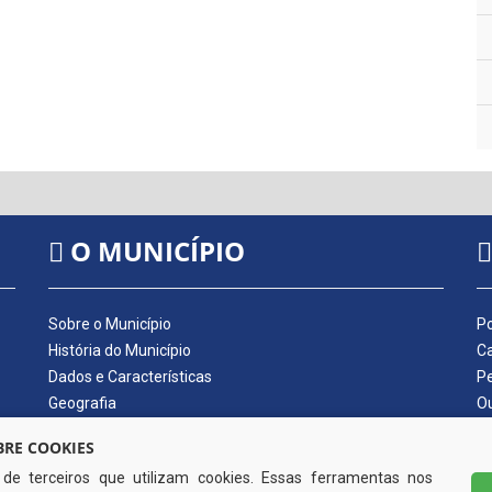
O MUNICÍPIO
Sobre o Município
Po
História do Município
Ca
Dados e Características
Pe
Geografia
Ou
Dados Econômicos
Qu
RE COOKIES
Símbolos do Município
Di
s de terceiros que utilizam cookies. Essas ferramentas nos
Hino do Município
No