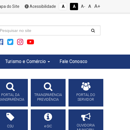
A+
A
pa do Site
Acessibilidade
A
A
A-
Turismo e Comércio
Fale Conosco
PORTAL DA
TRANSPARÊNCIA
PORTAL DO
RANSPARÊNCIA
PREVIDÊNCIA
SERVIDOR
OUVIDORIA
CSU
e-SIC