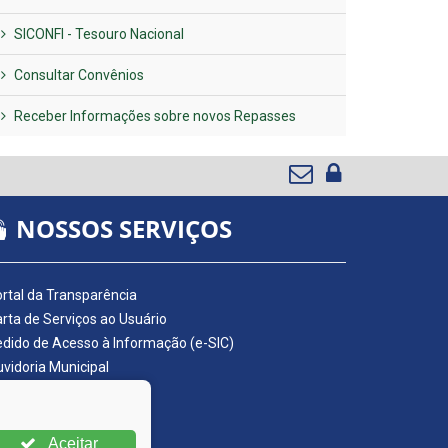
SICONFI - Tesouro Nacional
Consultar Convênios
Receber Informações sobre novos Repasses
NOSSOS SERVIÇOS
rtal da Transparência
rta de Serviços ao Usuário
dido de Acesso à Informação (e-SIC)
vidoria Municipal
adro de Avisos
ário Oficial da AMUPE
ta Fiscal Eletrônica
Aceitar