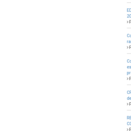
E
2
P
Co
ra
P
Co
es
pr
P
CP
de
P
R
C
P