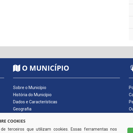
O MUNICÍPIO
Sobre o Município
Po
História do Município
Ca
Dados e Características
Pe
Geografia
Ou
Dados Econômicos
Qu
RE COOKIES
Símbolos do Município
Di
s de terceiros que utilizam cookies. Essas ferramentas nos
Hino do Município
No