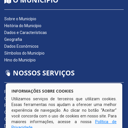
Sobre o Município
História do Município
Dados e Características
Geografia
Dados Econômicos
Símbolos do Município
Hino do Município
NOSSOS SERVIÇOS
INFORMAÇÕES SOBRE COOKIES
Portal da Transparência
Carta de Serviços ao Usuário
Utilizamos serviços de terceiros que utilizam cookies.
Essas ferramentas nos ajudam a oferecer uma melhor
Pedido de Acesso à Informação (e-SIC)
experiência de navegação. Ao clicar no botão “Aceitar”
Ouvidoria Municipal
você concorda com o uso de cookies em nosso site. Para
Quadro de Avisos
maiores informações, acesse a nossa
Política de
Diário Oficial da AMUPE
Privacidade
.