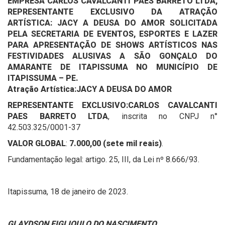
EMPRESA
CARLOS CAVALCANTI PAES BARRETO LTDA
,
REPRESENTANTE EXCLUSIVO DA ATRAÇÃO
ARTÍSTICA:
JACY A DEUSA DO AMOR
SOLICITADA
PELA SECRETARIA DE EVENTOS, ESPORTES E LAZER
PARA APRESENTAÇÃO DE SHOWS ARTÍSTICOS NAS
FESTIVIDADES ALUSIVAS A SÃO GONÇALO DO
AMARANTE DE ITAPISSUMA NO MUNICÍPIO DE
ITAPISSUMA – PE.
Atração Artística:
JACY A DEUSA DO AMOR
REPRESENTANTE EXCLUSIVO:
CARLOS CAVALCANTI
PAES BARRETO LTDA
, inscrita no CNPJ n°
42.503.325/0001-37
VALOR GLOBAL
:
7.000,00 (sete mil reais)
.
Fundamentação legal: artigo. 25, III, da Lei nº 8.666/93.
Itapissuma, 18 de janeiro de 2023.
GLAYDSON FIGLIOULO DO NASCIMENTO