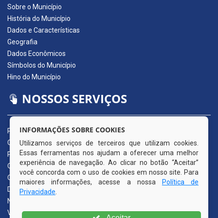
Sobre o Município
História do Município
Dados e Características
Geografia
Dados Econômicos
Símbolos do Município
Hino do Município
NOSSOS SERVIÇOS
INFORMAÇÕES SOBRE COOKIES
Portal da Transparência
Carta de Serviços ao Usuário
Utilizamos serviços de terceiros que utilizam cookies.
Essas ferramentas nos ajudam a oferecer uma melhor
Pedido de Acesso à Informação (e-SIC)
experiência de navegação. Ao clicar no botão “Aceitar”
Ouvidoria Municipal
você concorda com o uso de cookies em nosso site. Para
Quadro de Avisos
maiores informações, acesse a nossa
Política de
Diário Oficial da AMUPE
Privacidade
.
Nota Fiscal Eletrônica
Validador Nota Fiscal
Aceitar