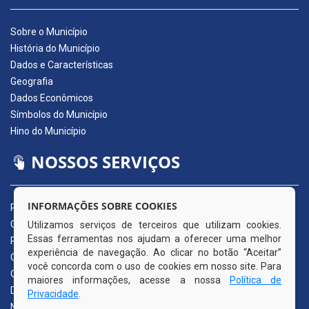
Sobre o Município
História do Município
Dados e Características
Geografia
Dados Econômicos
Símbolos do Município
Hino do Município
NOSSOS SERVIÇOS
INFORMAÇÕES SOBRE COOKIES
Portal da Transparência
Carta de Serviços ao Usuário
Utilizamos serviços de terceiros que utilizam cookies.
Essas ferramentas nos ajudam a oferecer uma melhor
Pedido de Acesso à Informação (e-SIC)
experiência de navegação. Ao clicar no botão “Aceitar”
Ouvidoria Municipal
você concorda com o uso de cookies em nosso site. Para
Quadro de Avisos
maiores informações, acesse a nossa
Política de
Diário Oficial da AMUPE
Privacidade
.
Nota Fiscal Eletrônica