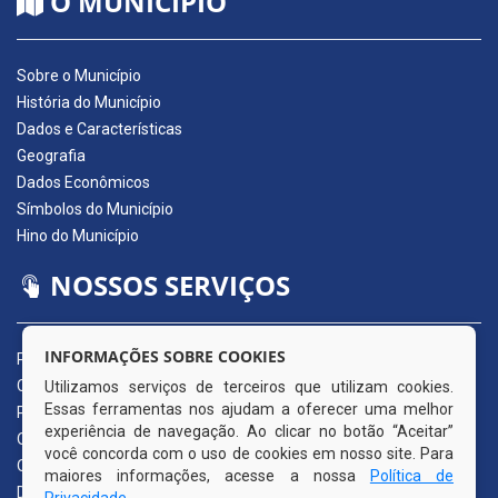
O MUNICÍPIO
Sobre o Município
História do Município
Dados e Características
Geografia
Dados Econômicos
Símbolos do Município
Hino do Município
NOSSOS SERVIÇOS
INFORMAÇÕES SOBRE COOKIES
Portal da Transparência
Carta de Serviços ao Usuário
Utilizamos serviços de terceiros que utilizam cookies.
Essas ferramentas nos ajudam a oferecer uma melhor
Pedido de Acesso à Informação (e-SIC)
experiência de navegação. Ao clicar no botão “Aceitar”
Ouvidoria Municipal
você concorda com o uso de cookies em nosso site. Para
Quadro de Avisos
maiores informações, acesse a nossa
Política de
Diário Oficial da AMUPE