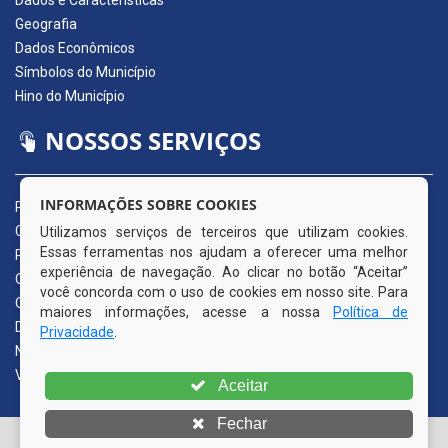
Dados e Características
Geografia
Dados Econômicos
Símbolos do Município
Hino do Município
NOSSOS SERVIÇOS
INFORMAÇÕES SOBRE COOKIES
Portal da Transparência
Carta de Serviços ao Usuário
Utilizamos serviços de terceiros que utilizam cookies.
Essas ferramentas nos ajudam a oferecer uma melhor
Pedido de Acesso à Informação (e-SIC)
experiência de navegação. Ao clicar no botão “Aceitar”
Ouvidoria Municipal
você concorda com o uso de cookies em nosso site. Para
Quadro de Avisos
maiores informações, acesse a nossa
Política de
Diário Oficial da AMUPE
Privacidade
.
Nota Fiscal Eletrônica
Validador Nota Fiscal
Aceitar
Fechar
© Copyright 2026 Prefeitura Municipal de Itapissuma | Todos