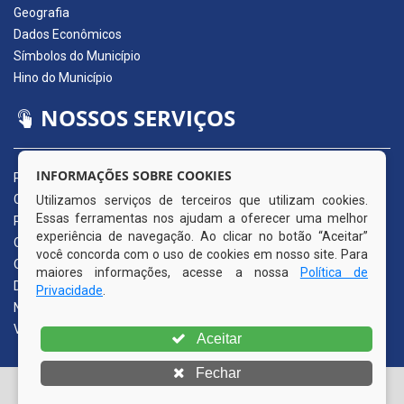
Geografia
Dados Econômicos
Símbolos do Município
Hino do Município
NOSSOS SERVIÇOS
INFORMAÇÕES SOBRE COOKIES
Portal da Transparência
Carta de Serviços ao Usuário
Utilizamos serviços de terceiros que utilizam cookies.
Essas ferramentas nos ajudam a oferecer uma melhor
Pedido de Acesso à Informação (e-SIC)
experiência de navegação. Ao clicar no botão “Aceitar”
Ouvidoria Municipal
você concorda com o uso de cookies em nosso site. Para
Quadro de Avisos
maiores informações, acesse a nossa
Política de
Diário Oficial da AMUPE
Privacidade
.
Nota Fiscal Eletrônica
Validador Nota Fiscal
Aceitar
Fechar
© Copyright 2026 Prefeitura Municipal de Itapissuma | Todos