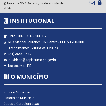
Hora:
02:25
/
Sábado
,
08 de agosto de
2026
INSTITUCIONAL
CNPJ: 08.637.399/0001-28
Rua Manoel Lourenço, 16, Centro - CEP 53.700-000
Atendimento: 07:00hs às 13:00hs
(81) 3548-1647
ouvidoria@itapissuma.pe.gov.br
Itapissuma - PE
O MUNICÍPIO
Sobre o Município
História do Município
Dados e Características