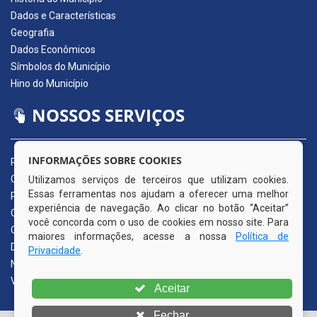
Dados e Características
Geografia
Dados Econômicos
Símbolos do Município
Hino do Município
NOSSOS SERVIÇOS
INFORMAÇÕES SOBRE COOKIES
Portal da Transparência
Carta de Serviços ao Usuário
Utilizamos serviços de terceiros que utilizam cookies.
Essas ferramentas nos ajudam a oferecer uma melhor
Pedido de Acesso à Informação (e-SIC)
experiência de navegação. Ao clicar no botão “Aceitar”
Ouvidoria Municipal
você concorda com o uso de cookies em nosso site. Para
Quadro de Avisos
maiores informações, acesse a nossa
Política de
Diário Oficial da AMUPE
Privacidade
.
Nota Fiscal Eletrônica
Validador Nota Fiscal
Aceitar
Fechar