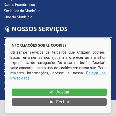
Dados Econômicos
Símbolos do Município
Hino do Município
NOSSOS SERVIÇOS
INFORMAÇÕES SOBRE COOKIES
Portal da Transparência
Carta de Serviços ao Usuário
Utilizamos serviços de terceiros que utilizam cookies.
Essas ferramentas nos ajudam a oferecer uma melhor
Pedido de Acesso à Informação (e-SIC)
experiência de navegação. Ao clicar no botão “Aceitar”
Ouvidoria Municipal
você concorda com o uso de cookies em nosso site. Para
Quadro de Avisos
maiores informações, acesse a nossa
Política de
Diário Oficial da AMUPE
Privacidade
.
Nota Fiscal Eletrônica
Validador Nota Fiscal
Aceitar
Fechar
© Copyright 2026 Prefeitura Municipal de Itapissuma | Todos
os direitos reservados