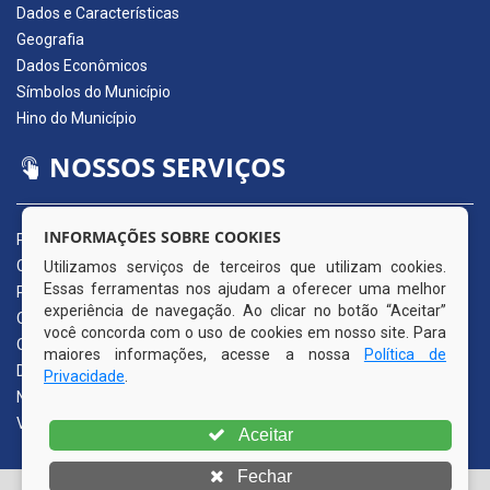
Dados e Características
Geografia
Dados Econômicos
Símbolos do Município
Hino do Município
NOSSOS SERVIÇOS
INFORMAÇÕES SOBRE COOKIES
Portal da Transparência
Carta de Serviços ao Usuário
Utilizamos serviços de terceiros que utilizam cookies.
Essas ferramentas nos ajudam a oferecer uma melhor
Pedido de Acesso à Informação (e-SIC)
experiência de navegação. Ao clicar no botão “Aceitar”
Ouvidoria Municipal
você concorda com o uso de cookies em nosso site. Para
Quadro de Avisos
maiores informações, acesse a nossa
Política de
Diário Oficial da AMUPE
Privacidade
.
Nota Fiscal Eletrônica
Validador Nota Fiscal
Aceitar
Fechar