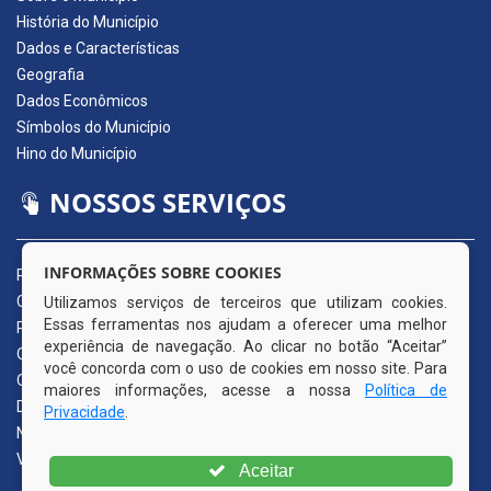
História do Município
Dados e Características
Geografia
Dados Econômicos
Símbolos do Município
Hino do Município
NOSSOS SERVIÇOS
INFORMAÇÕES SOBRE COOKIES
Portal da Transparência
Carta de Serviços ao Usuário
Utilizamos serviços de terceiros que utilizam cookies.
Essas ferramentas nos ajudam a oferecer uma melhor
Pedido de Acesso à Informação (e-SIC)
experiência de navegação. Ao clicar no botão “Aceitar”
Ouvidoria Municipal
você concorda com o uso de cookies em nosso site. Para
Quadro de Avisos
maiores informações, acesse a nossa
Política de
Diário Oficial da AMUPE
Privacidade
.
Nota Fiscal Eletrônica
Validador Nota Fiscal
Aceitar