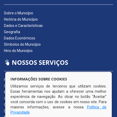
Sobre o Município
História do Município
Dados e Características
Geografia
Dados Econômicos
Símbolos do Município
Hino do Município
NOSSOS SERVIÇOS
INFORMAÇÕES SOBRE COOKIES
Portal da Transparência
Carta de Serviços ao Usuário
Utilizamos serviços de terceiros que utilizam cookies.
Essas ferramentas nos ajudam a oferecer uma melhor
Pedido de Acesso à Informação (e-SIC)
experiência de navegação. Ao clicar no botão “Aceitar”
Ouvidoria Municipal
você concorda com o uso de cookies em nosso site. Para
Quadro de Avisos
maiores informações, acesse a nossa
Política de
Diário Oficial da AMUPE
Privacidade
.