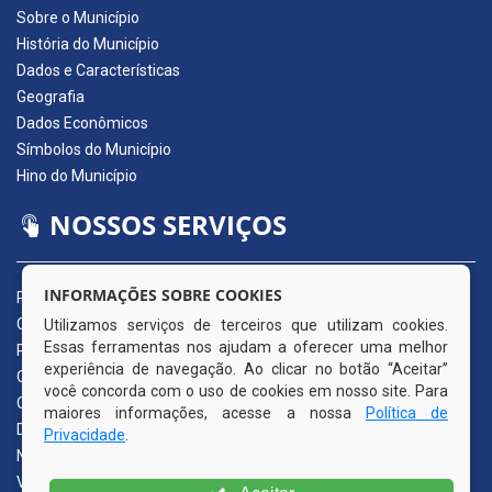
Sobre o Município
História do Município
Dados e Características
Geografia
Dados Econômicos
Símbolos do Município
Hino do Município
NOSSOS SERVIÇOS
INFORMAÇÕES SOBRE COOKIES
Portal da Transparência
Carta de Serviços ao Usuário
Utilizamos serviços de terceiros que utilizam cookies.
Essas ferramentas nos ajudam a oferecer uma melhor
Pedido de Acesso à Informação (e-SIC)
experiência de navegação. Ao clicar no botão “Aceitar”
Ouvidoria Municipal
você concorda com o uso de cookies em nosso site. Para
Quadro de Avisos
maiores informações, acesse a nossa
Política de
Diário Oficial da AMUPE
Privacidade
.
Nota Fiscal Eletrônica
Validador Nota Fiscal