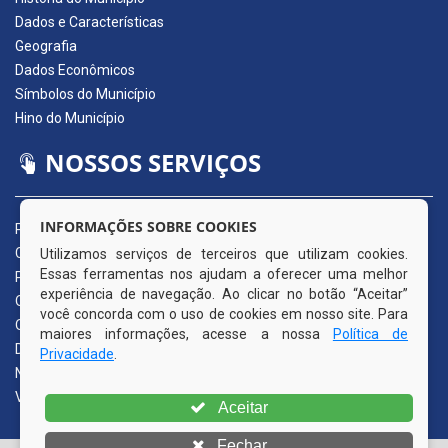
Dados e Características
Geografia
Dados Econômicos
Símbolos do Município
Hino do Município
NOSSOS SERVIÇOS
INFORMAÇÕES SOBRE COOKIES
Portal da Transparência
Carta de Serviços ao Usuário
Utilizamos serviços de terceiros que utilizam cookies.
Essas ferramentas nos ajudam a oferecer uma melhor
Pedido de Acesso à Informação (e-SIC)
experiência de navegação. Ao clicar no botão “Aceitar”
Ouvidoria Municipal
você concorda com o uso de cookies em nosso site. Para
Quadro de Avisos
maiores informações, acesse a nossa
Política de
Diário Oficial da AMUPE
Privacidade
.
Nota Fiscal Eletrônica
Validador Nota Fiscal
Aceitar
Fechar